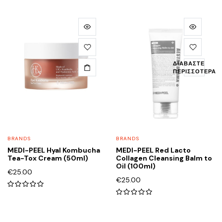
out
of
of
5
5
ΔΙΑΒΆΣΤΕ
ΠΕΡΙΣΣΌΤΕΡΑ
BRANDS
BRANDS
MEDI-PEEL Hyal Kombucha
MEDI-PEEL Red Lacto
Tea-Tox Cream (50ml)
Collagen Cleansing Balm to
Oil (100ml)
€
25.00
€
25.00
0
0
out
out
of
of
5