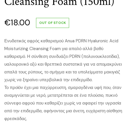
Cleansing Foam (150ml)
€
18.00
OUT OF STOCK
Ενυδατικός αφρός καθαρισμού Anua PDRN Hyaluronic Acid
Moisturizing Cleansing Foam για απαλό αλλά βαθύ
καθαρισμό. Η σύνθεση συνδυάζει PDRN (πολυνουκλεοτίδια),
υαλουρονικό οξύ και θρεπτικά συστατικά για να απομακρύνει
απαλά τους ρύπους, το σμήγμα και τα υπολείμματα μακιγιάζ
χωρίς να ξηραίνει υπερβολικά την επιδερμίδα.
Το προϊόν έχει μια παχύρρευστη, σμαραγδένια υφή που, όταν
αναμιγνύεται με νερό, μετατρέπεται σε ένα πλούσιο, πυκνό
σύννεφο αφρού που καθαρίζει χωρίς να αφαιρεί την υγρασία
από την επιδερμίδα, αφήνοντας μια άνετη, ευχάριστη αίσθηση
φρεσκάδας.