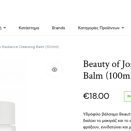
ή
Κατάστημα
Brands
Κατηγορίες Προϊόντων
n Radiance Cleansing Balm (100ml)
Beauty of J
Balm (100m
€
18.00
I
Υδρόφιλο βάλσαμο Beauty
διαλύει το μακιγιάζ και το
φράξουν, ενυδατώνει και μ