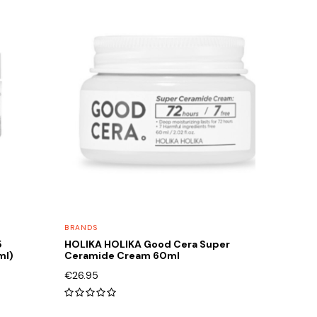
BRANDS
5
HOLIKA HOLIKA Good Cera Super
ml)
Ceramide Cream 60ml
€
26.95
0
out