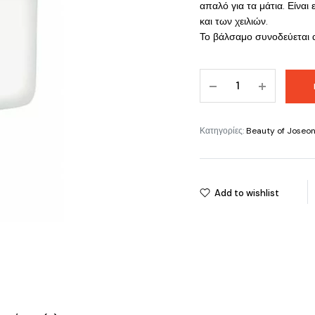
απαλό για τα μάτια. Είναι
και των χειλιών.
Το βάλσαμο συνοδεύεται α
Beauty
of
Joseon
Radiance
Κατηγορίες:
Beauty of Joseo
Cleansing
Balm
(100ml)
Add to wishlist
quantity