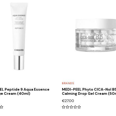
BRANDS
EL Peptide 9 Aqua Essence
MEDI-PEEL Phyto CICA-Nol B
Eye Cream (40ml)
Calming Drop Gel Cream (50
€
27.00
0
0
out