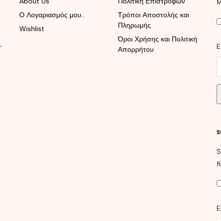
About Us
Πολιτική Επιστροφών
Μ
Ο Λογαριασμός μου..
Τρόποι Αποστολής και
Πληρωμής
Wishlist
Όροι Χρήσης και Πολιτική
E
r
Απορρήτου
S
S
f
E