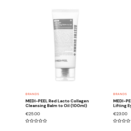
BRANDS
BRANDS
MEDI-PEEL Red Lacto Collagen
MEDI-PE
Cleansing Balm to Oil (100ml)
Lifting 
€
25.00
€
23.00
0
out
out