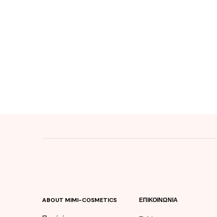
of
of
5
5
ABOUT MIMI-COSMETICS
ΕΠΙΚΟΙΝΩΝΊΑ