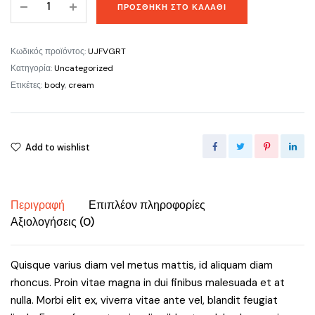
ΠΡΟΣΘΉΚΗ ΣΤΟ ΚΑΛΆΘΙ
Hydrating
Cream
quantity
Κωδικός προϊόντος:
UJFVGRT
Κατηγορία:
Uncategorized
Ετικέτες:
body
,
cream
Add to wishlist
Περιγραφή
Επιπλέον πληροφορίες
Αξιολογήσεις (0)
Quisque varius diam vel metus mattis, id aliquam diam
rhoncus. Proin vitae magna in dui finibus malesuada et at
nulla. Morbi elit ex, viverra vitae ante vel, blandit feugiat