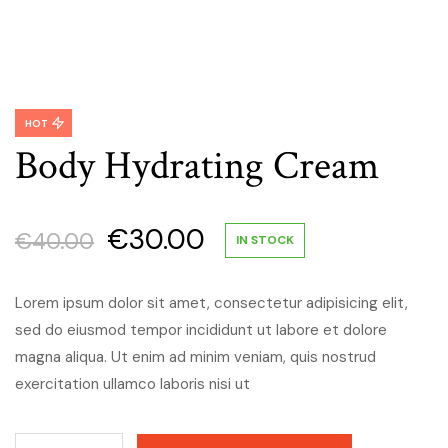
HOT
Body Hydrating Cream
Original
Η
€
30.00
€
40.00
IN STOCK
price
τρέχουσα
Lorem ipsum dolor sit amet, consectetur adipisicing elit,
sed do eiusmod tempor incididunt ut labore et dolore
was:
τιμή
magna aliqua. Ut enim ad minim veniam, quis nostrud
€40.00.
είναι:
exercitation ullamco laboris nisi ut
€30.00.
Body