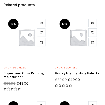
Related products
17%
17%
UNCATEGORIZED
UNCATEGORIZED
Superfood Glow Priming
Honey Highlighting Palette
Moisturiser
Original
Η
€
59.00
€
49.00
Original
Η
€
59.00
€
49.00
price
τρέχουσα
0
price
τρέχουσα
was:
τιμή
0
out
was:
τιμή
€59.00.
είναι:
out
of
€59.00.
είναι:
€49.00.
of
5
€49.00.
5