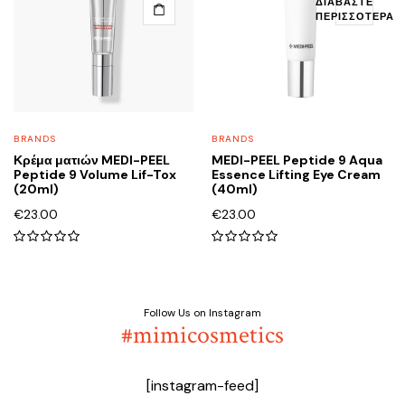
ΔΙΑΒΆΣΤΕ
ΠΕΡΙΣΣΌΤΕΡΑ
BRANDS
BRANDS
Κρέμα ματιών MEDI-PEEL
MEDI-PEEL Peptide 9 Aqua
Peptide 9 Volume Lif-Tox
Essence Lifting Eye Cream
(20ml)
(40ml)
€
23.00
€
23.00
0
0
out
out
of
of
5
5
Follow Us on Instagram
#mimicosmetics
[instagram-feed]