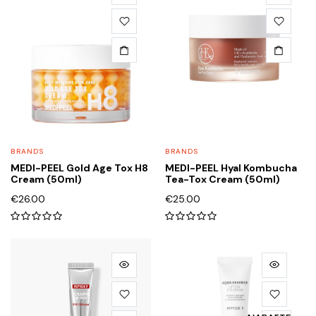
BRANDS
BRANDS
MEDI-PEEL Gold Age Tox H8
MEDI-PEEL Hyal Kombucha
Cream (50ml)
Tea-Tox Cream (50ml)
€
26.00
€
25.00
0
0
out
out
of
of
5
5