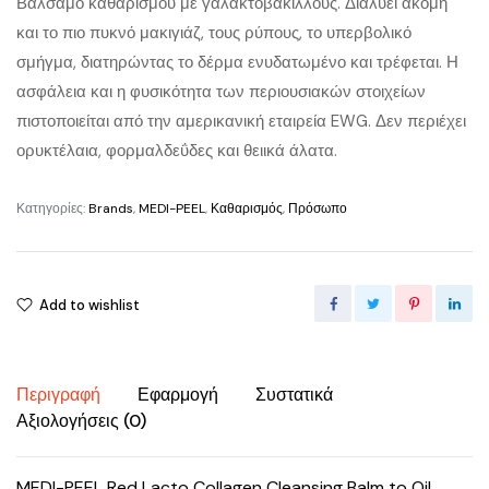
Βάλσαμο καθαρισμού με γαλακτοβάκιλλους. Διαλύει ακόμη
και το πιο πυκνό μακιγιάζ, τους ρύπους, το υπερβολικό
σμήγμα, διατηρώντας το δέρμα ενυδατωμένο και τρέφεται. Η
ασφάλεια και η φυσικότητα των περιουσιακών στοιχείων
πιστοποιείται από την αμερικανική εταιρεία EWG. Δεν περιέχει
ορυκτέλαια, φορμαλδεΰδες και θειικά άλατα.
Κατηγορίες:
Brands
,
MEDI-PEEL
,
Καθαρισμός
,
Πρόσωπο
Add to wishlist
Περιγραφή
Εφαρμογή
Συστατικά
Αξιολογήσεις (0)
MEDI-PEEL Red Lacto Collagen Cleansing Balm to Oil