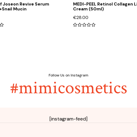
of Joseon Revive Serum
MEDI-PEEL Retinol Collagen Li
+Snail Mucin
Cream (50ml)
€
28.00
0
0
out
of
5
Follow Us on Instagram
#mimicosmetics
[instagram-feed]