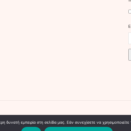
f
E
ed. Created by "Θ.Τ.".
η δυνατή εμπειρία στη σελίδα μας. Εάν συνεχίσετε να χρησιμοποιείτε 