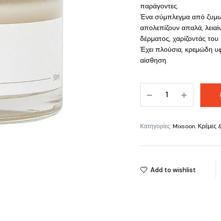
παράγοντες.
Ένα σύμπλεγμα από ζυμωμ
απολεπίζουν απαλά, λειαί
δέρματος, χαρίζοντάς του 
Έχει πλούσια, κρεμώδη υφ
αίσθηση.
Mixsoon
Bean
Cream
(50ml)
Κατηγορίες:
Mixsoon
,
Κρέμες 
quantity
Add to wishlist