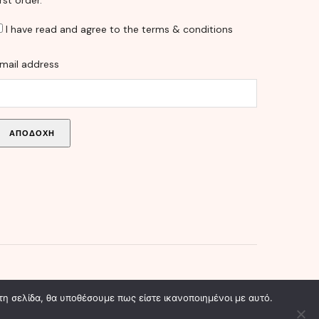
irst order.
I have read and agree to the terms & conditions
mail address
Facebook
Twitter
Pinterest
Instagram
τη σελίδα, θα υποθέσουμε πως είστε ικανοποιημένοι με αυτό.