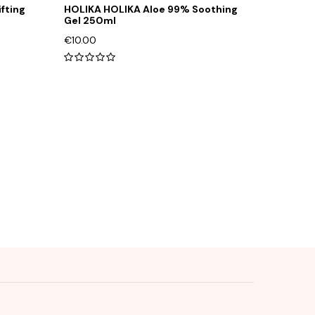
fting
HOLIKA HOLIKA Aloe 99% Soothing
Gel 250ml
€
10.00
0
out
of
5