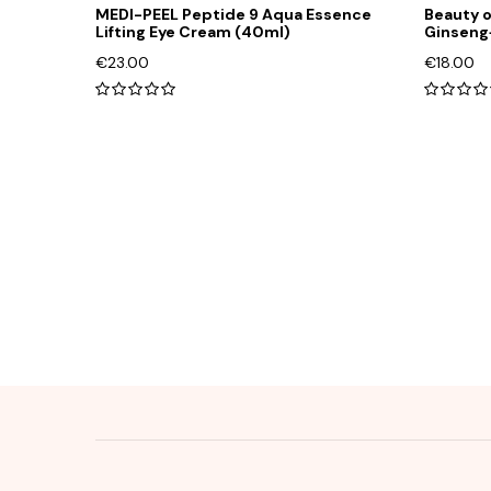
MEDI-PEEL Peptide 9 Aqua Essence
Beauty 
Lifting Eye Cream (40ml)
Ginseng
€
23.00
€
18.00
0
out
out
of
of
5
5