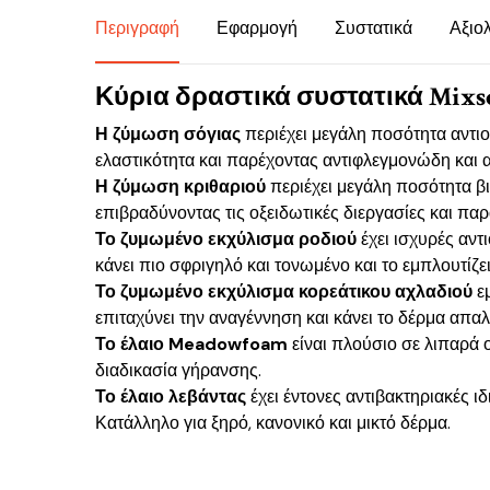
Περιγραφή
Εφαρμογή
Συστατικά
Αξιο
Κύρια δραστικά συστατικά Mixso
Η ζύμωση σόγιας
περιέχει μεγάλη ποσότητα αντιοξ
ελαστικότητα και παρέχοντας αντιφλεγμονώδη και α
Η ζύμωση κριθαριού
περιέχει μεγάλη ποσότητα βι
επιβραδύνοντας τις οξειδωτικές διεργασίες και παρ
Το ζυμωμένο εκχύλισμα ροδιού
έχει ισχυρές αντ
κάνει πιο σφριγηλό και τονωμένο και το εμπλουτίζει
Το ζυμωμένο εκχύλισμα κορεάτικου αχλαδιού
εμ
επιταχύνει την αναγέννηση και κάνει το δέρμα απαλ
Το έλαιο Meadowfoam
είναι πλούσιο σε λιπαρά ο
διαδικασία γήρανσης.
Το έλαιο λεβάντας
έχει έντονες αντιβακτηριακές ιδ
Κατάλληλο για ξηρό, κανονικό και μικτό δέρμα.