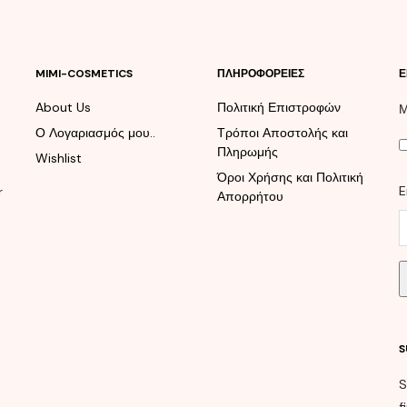
MIMI-COSMETICS
ΠΛΗΡΟΦΟΡΕΊΕΣ
Ε
About Us
Πολιτική Επιστροφών
Μ
Ο Λογαριασμός μου..
Τρόποι Αποστολής και
Πληρωμής
Wishlist
Όροι Χρήσης και Πολιτική
E
r
Απορρήτου
S
S