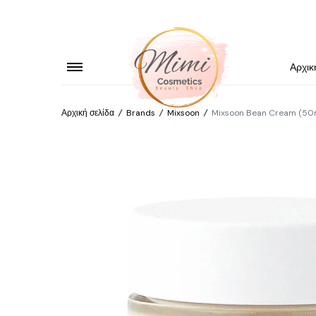
Αρχικ
Αρχική σελίδα
/
Brands
/
Mixsoon
/
Mixsoon Bean Cream (50