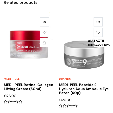
Related products
ΔΙΑΒΆΣΤΕ
ΠΕΡΙΣΣΌΤΕΡΑ
MEDI-PEEL
BRANDS
MEDI-PEEL Retinol Collagen
MEDI-PEEL Peptide 9
Lifting Cream (50ml)
Hyaluron Aqua Ampoule Eye
Patch (60р)
€
28.00
€
20.00
0
0
out
out
of