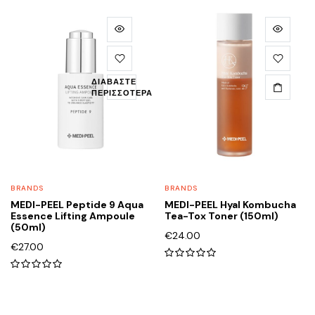
of
5
5
ΔΙΑΒΆΣΤΕ
ΠΕΡΙΣΣΌΤΕΡΑ
BRANDS
BRANDS
MEDI-PEEL Peptide 9 Aqua
MEDI-PEEL Hyal Kombucha
Essence Lifting Ampoule
Tea-Tox Toner (150ml)
(50ml)
€
24.00
€
27.00
0
0
out
out
of
of
5
5