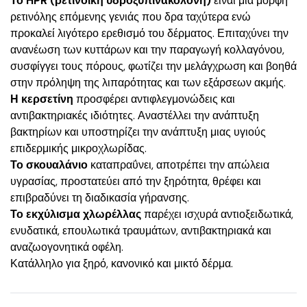
Το HPR (ρετινοϊκή υδροξυπινακολόνη)
είναι μια μορφή
ρετινόλης επόμενης γενιάς που δρα ταχύτερα ενώ
προκαλεί λιγότερο ερεθισμό του δέρματος. Επιταχύνει την
ανανέωση των κυττάρων και την παραγωγή κολλαγόνου,
συσφίγγει τους πόρους, φωτίζει την μελάγχρωση και βοηθά
στην πρόληψη της λιπαρότητας και των εξάρσεων ακμής.
Η κερσετίνη
προσφέρει αντιφλεγμονώδεις και
αντιβακτηριακές ιδιότητες. Αναστέλλει την ανάπτυξη
βακτηρίων και υποστηρίζει την ανάπτυξη μιας υγιούς
επιδερμικής μικροχλωρίδας.
Το σκουαλάνιο
καταπραΰνει, αποτρέπει την απώλεια
υγρασίας, προστατεύει από την ξηρότητα, θρέφει και
επιβραδύνει τη διαδικασία γήρανσης.
Το εκχύλισμα χλωρέλλας
παρέχει ισχυρά αντιοξειδωτικά,
ενυδατικά, επουλωτικά τραυμάτων, αντιβακτηριακά και
αναζωογονητικά οφέλη.
Κατάλληλο για ξηρό, κανονικό και μικτό δέρμα.