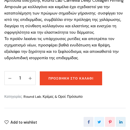
Αμπούλα ενίσχυσης Round Lab Camellia Deep Collagen Firming
Ampoule με κολλαγόνο και καμέλια έχει σχεδιαστεί για την
καταπολέμηση των πρώιμων σημαδιών γήρανσης· συσφίγγει τον
ιστό της επιδερμίδας, συμβάλλει στην πρόληψη της χαλάρωσης,
διεγείρει τη σύνθεση κολλαγόνου και ελαστίνης και ενισχύει τη
σφριγηλότητα και την ελαστικότητα του δέρματος.
Το προϊόν λειαίνει τις υπάρχουσες ρυτίδες και αποτρέπει τον
σχηματισμό νέων, προσφέρει βαθιά ενυδάτωση και θρέψη,
εξαλείφει την ξηρότητα και το ξεφλούδισμα, και αποκαθιστά την
υδρολιπιδική ισορροπία της επιδερμίδας.
Round
ΠΡΟΣΘΉΚΗ ΣΤΟ ΚΑΛΆΘΙ
Lab
Camellia
Deep
Κατηγορίες:
Round Lab
,
Κρέμες & Οροί
,
Πρόσωπο
Collagen
Firming
Ampoule
Add to wishlist
(30ml)