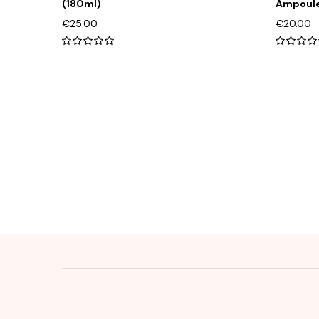
(180ml)
Ampoule
€
25.00
€
20.00
0
out
out
of
of
5
5