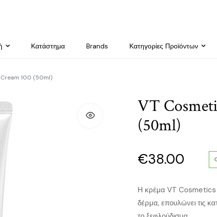
ή
Κατάστημα
Brands
Κατηγορίες Προϊόντων
 Cream 100 (50ml)
VT Cosmeti
(50ml)
€
38.00
Η κρέμα VT Cosmetics 
δέρμα, επουλώνει τις κα
το ξεφλούδισμα.