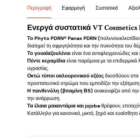
Περιγραφή
Εφαρμογή
Συστατικά
Αξιο
Ενεργά συστατικά VT Cosmetics 
Το Phyto PDRN® Panax PDRN (
πολυνουκλεοτίδιο)
διατηρεί τη σφριγηλότητα και την πυκνότητα του δέ
Το γουαϊαζουλένιο
είναι ένα αντιφλεγμονώδες και
Πέντε κεραμίδια
είναι παρόμοια με τα επιδερμικά
υγρασίας.
Οκτώ τύποι υαλουρονικού οξέος
διεισδύουν στα 
προστατευτικό στρώμα που εμποδίζει την εξάτμιση
Η πανθενόλη (βιταμίνη Β5)
ανακουφίζει από την 
την ανάρρωση.
Τα έλαια μακαντάμια και jojoba
θρέφουν, επιταχύ
Κατάλληλο για κανονικό, μικτό, ξηρό και ευαίσθητο 