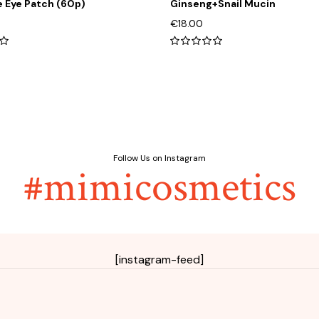
 Eye Patch (60р)
Ginseng+Snail Mucin
€
18.00
0
0
out
of
5
Follow Us on Instagram
#mimicosmetics
[instagram-feed]