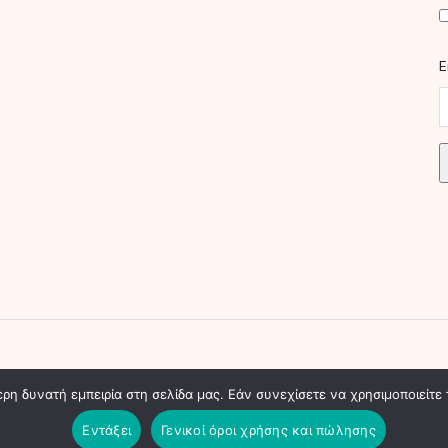
E
ed. Created by "Θ.Τ.".
η δυνατή εμπειρία στη σελίδα μας. Εάν συνεχίσετε να χρησιμοποιείτε 
Εντάξει
Γενικοί όροι χρήσης και πώλησης