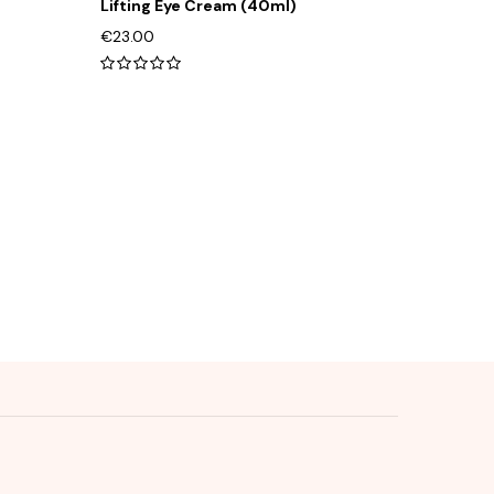
Lifting Eye Cream (40ml)
€
23.00
0
out
of
5