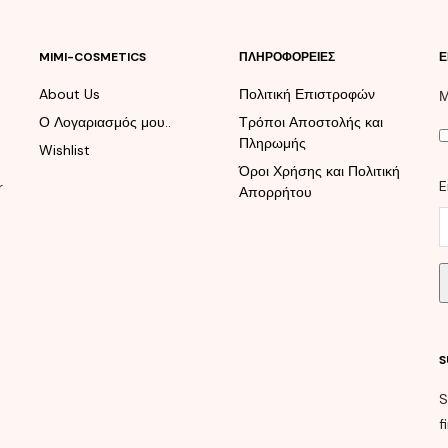
MIMI-COSMETICS
ΠΛΗΡΟΦΟΡΕΊΕΣ
Ε
About Us
Πολιτική Επιστροφών
Μ
Ο Λογαριασμός μου..
Τρόποι Αποστολής και
Πληρωμής
Wishlist
Όροι Χρήσης και Πολιτική
E
r
Απορρήτου
S
S
f